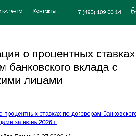
м
к
л
и
е
н
т
а
К
о
н
т
а
к
т
ы
+7 (495) 109 00 14
К
о
н
т
а
к
т
ы
м
к
л
и
е
н
т
а
ия о процентных ставках
м банковского вклада с
кими лицами
 процентных ставках по договорам банковского
ами за июнь 2026 г.