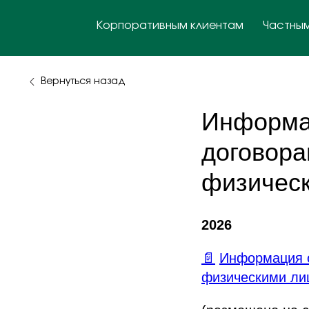
К
о
р
п
о
р
а
т
и
в
н
ы
м
к
л
и
е
н
т
а
м
Ч
а
с
т
н
ы
К
о
р
п
о
р
а
т
и
в
н
ы
м
к
л
и
е
н
т
а
м
м
Ч
а
с
т
н
ы
м
Вернуться назад
Информац
договора
физичес
2026
📄
Информация о
физическими лиц