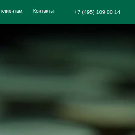
к
л
и
е
н
т
а
м
К
о
н
т
а
к
т
ы
+7 (495) 109 00 14
к
л
и
е
н
т
а
м
К
о
н
т
а
к
т
ы