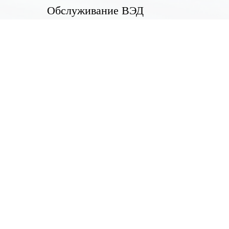
Обслуживание ВЭД
Обслуживание частных клиентов
Банковские карты
Экстренная блокировка карты
Дистанционное банковское обслужи
Гарантии по государственным контр