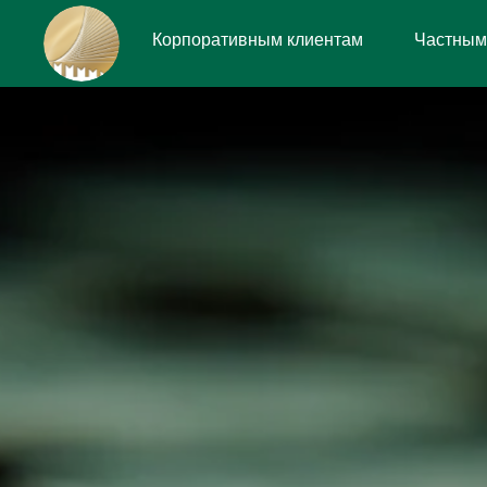
К
о
р
п
о
р
а
т
и
в
н
ы
м
к
л
и
е
н
т
а
м
Ч
а
с
т
н
ы
м
К
о
р
п
о
р
а
т
и
в
н
ы
м
к
л
и
е
н
т
а
м
Ч
а
с
т
н
ы
м