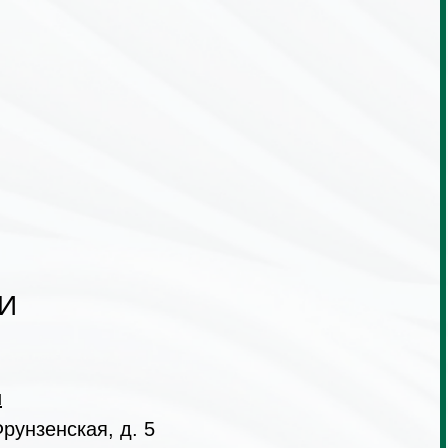
И
u
рунзенская, д. 5