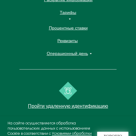
Тарифы
Процентные ставки
Реквизиты
Операционный день
Пройти удаленную идентификацию
На сайте осуществляется обработка
пользовательских данных с использованием
(С)1994-2026 АО «МОСКОМБАНК»,
Cookie в соответствии с
Условиями обработки